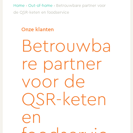
Home
›
Out-of-home
›
Betrouwbare partner voor
de QSR-keten en foodservice
Onze klanten
Betrouwba
re partner
voor de
QSR-keten
en