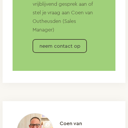
vrijblijvend gesprek aan of
stel je vraag aan Coen van
Outheusden (Sales
Manager)
neem contact op
Coen van