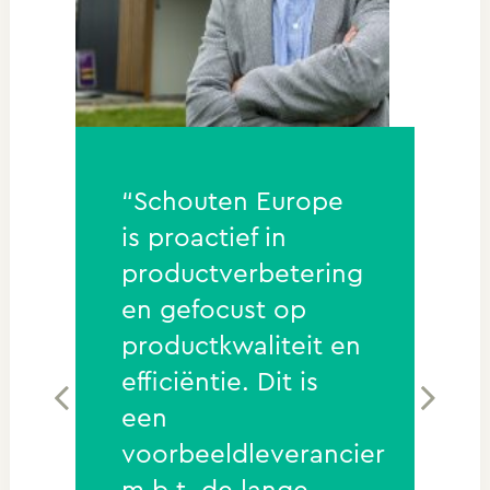
el
“Schouten Europe
“S
is proactief in
pr
de
productverbetering
en
en gefocust op
pr
productkwaliteit en
on
n
efficiëntie. Dit is
hi
een
pr
voorbeeldleverancier
t