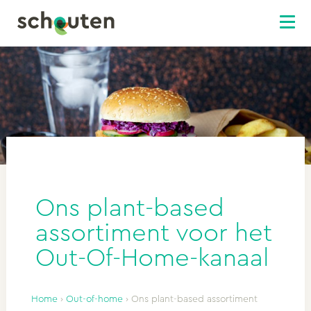
Ons plant-based
assortiment voor het
Out-Of-Home-kanaal
Home
›
Out-of-home
›
Ons plant-based assortiment