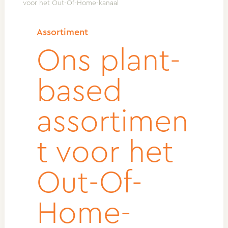
voor het Out-Of-Home-kanaal
Assortiment
Ons plant-
based
assortimen
t voor het
Out-Of-
Home-