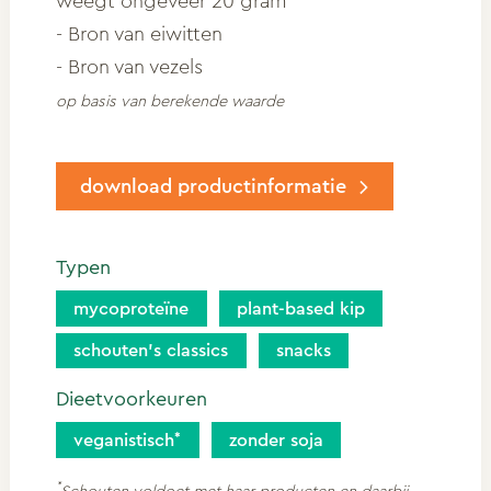
weegt ongeveer 20 gram
- Bron van eiwitten
- Bron van vezels
op basis van berekende waarde
download productinformatie
Typen
mycoproteïne
plant-based kip
schouten’s classics
snacks
Dieetvoorkeuren
veganistisch
zonder soja
*