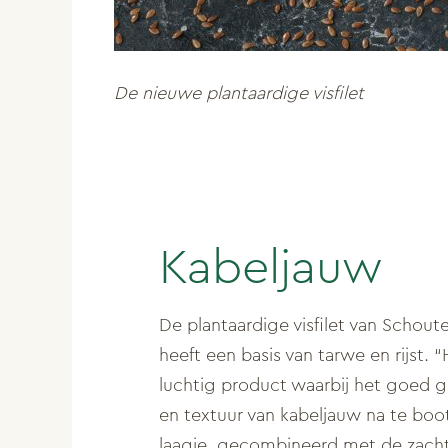
De nieuwe plantaardige visfilet
Kabeljauw
De plantaardige visfilet van Schou
heeft een basis van tarwe en rijst. “
luchtig product waarbij het goed g
en textuur van kabeljauw na te boo
laagje, gecombineerd met de zach