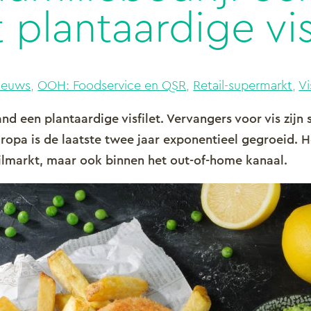
 plantaardige vis
ieuws
,
OOH: Foodservice en QSR
,
Retail-supermarkt
,
Vi
 een plantaardige visfilet. Vervangers voor vis zijn 
ropa is de laatste twee jaar exponentieel gegroeid. He
ailmarkt, maar ook binnen het out-of-home kanaal.