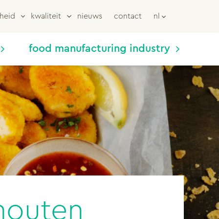
heid
kwaliteit
nieuws
contact
nl
food manufacturing industry
chouten