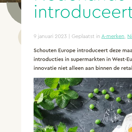
introduceert
9 januari 2023
| Geplaatst in
A-merken
,
N
Schouten Europe introduceert deze maand
introducties in supermarkten in West-Eu
innovatie niet alleen aan binnen de ret