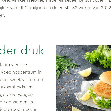
us Kees van den Heuvel, Trade Marketeer bij Schouten. 
ijfers van IRI €1 miljoen. In de eerste 32 weken van 2
r”.
der druk
ok om vlees te
t Voedingscentrum in
 per week vis te eten.
urzaamheids- en
ige visvervangers
de consument zal
oductgroep moeten