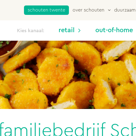
schouten twente
over schouten
duurzaam
retail
out-of-home
Kies kanaal:
familiebedrijf S