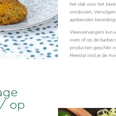
het vlak voor het ber
ontdooien. Vervolgens
aanbevolen bereidings
Vleesvervangers kun j
oven of op de barbecu
producten geschikt om
Meestal vind je de mo
lage
/ op