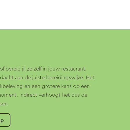
f bereid jij ze zelf in jouw restaurant,
acht aan de juiste bereidingswijze. Het
kbeleving en een grotere kans op een
ument. Indirect verhoogt het dus de
sen.
op