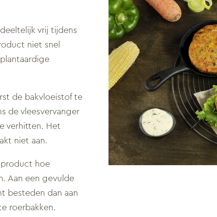
eeltelijk vrij tijdens
roduct niet snel
 plantaardige
st de bakvloeistof te
gens de vleesvervanger
 verhitten. Het
kt niet aan.
e product hoe
. Aan een gevulde
ht besteden dan aan
 te roerbakken.