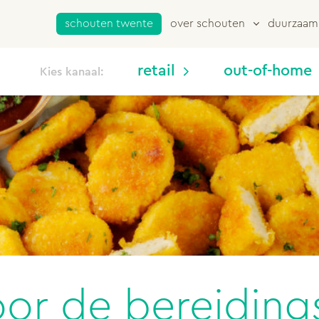
schouten twente
over schouten
duurzaam
retail
out-of-home
Kies kanaal:
or de bereidings