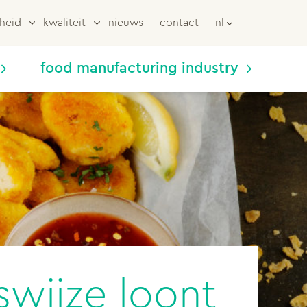
heid
kwaliteit
nieuws
contact
nl
food manufacturing industry
wijze loont