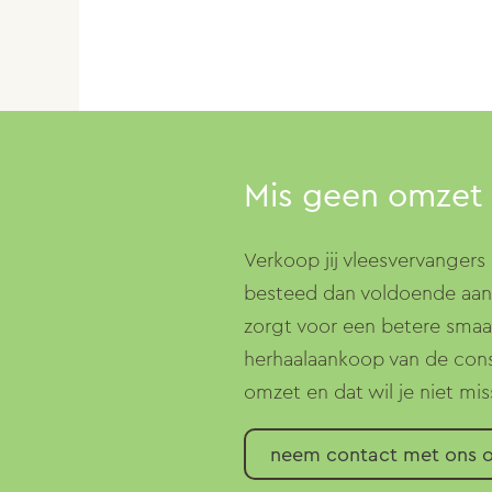
Mis geen omzet
Verkoop jij vleesvervangers o
besteed dan voldoende aand
zorgt voor een betere smaa
herhaalaankoop van de cons
omzet en dat wil je niet mis
neem contact met ons 