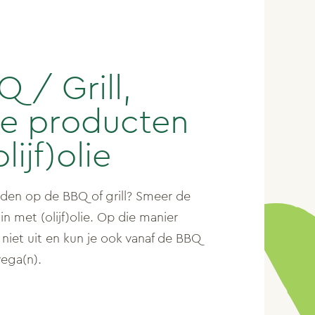
Q / Grill,
e producten
lijf)olie
iden op de BBQ of grill? Smeer de
n met (olijf)olie. Op die manier
iet uit en kun je ook vanaf de BBQ
vega(n).