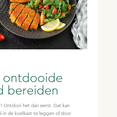
t ontdooide
d bereiden
n? Ontdooi het dan eerst. Dat kan
l in de koelkast te leggen of door