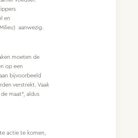
hippers
l en
 Milieu) aanwezig.
maken moeten de
ten op een
aan bijvoorbeeld
rden verstrekt.
Vaak
 de maat”, aldus
te actie te komen,