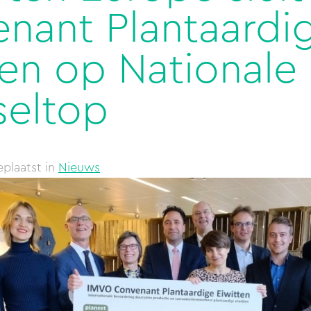
nant Plantaardi
ten op Nationale
eltop
plaatst in
Nieuws