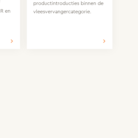
f
productintroducties binnen de
SR en
vleesvervangercategorie.