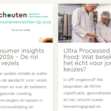
sumer insights
Ultra Processed
2026 – De rol
Food: Wat bete
 vezels
het écht voor j
keuzes?
ze update ontdek je welke
Is UPF ongezond? We
s de aandacht voor vezels
bespreken de NOVA-
erken en wat dit betekent
classificatie, gezondheids
gezonde voeding,
en het verschil tussen
vervangers en kansen in
bewerkingsgraad en
ctontwikkeling en