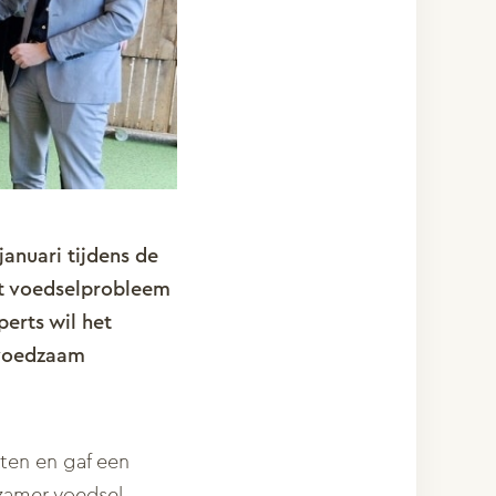
anuari tijdens de
t voedselprobleem
erts wil het
 voedzaam
ten en gaf een
zamer voedsel.