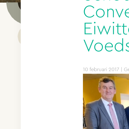
Conve
Eiwit
Voeds
10 februari 2017
| Ge