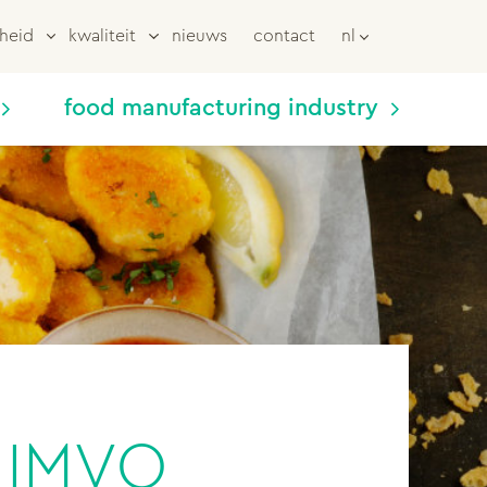
heid
kwaliteit
nieuws
contact
nl
food manufacturing industry
t IMVO