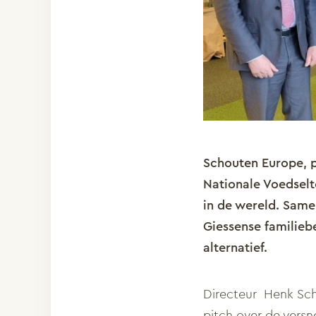
Schouten Europe, p
Nationale
Voedselt
in de wereld. Same
Giessense familieb
alternatief.
Directeur Henk Sch
pitch over de versn