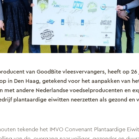
roducent van GoodBite vleesvervangers, heeft op 26 j
op in Den Haag, getekend voor het aanpakken van he
n met andere Nederlandse voedselproducenten en exp
edrijf plantaardige eiwitten neerzetten als gezond en
outen tekende het IMVO Convenant Plantaardige Eiwit
elling van de overgang naar veiliger, gezonder en duur